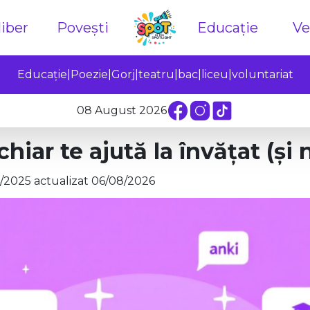
iber
Povești
Educație
Ve
Educație
|
Poezie
|
Gorj
|
teatru
|
bac
|
liceu
|
voluntariat
08 August 2026
chiar te ajută la învățat (și 
/2025 actualizat 06/08/2026