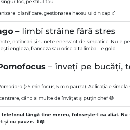
 singur loc, pe stilul tău.
nizare, planificare, gestionarea haosului din cap 🧃
ngo
– limbi străine fără stres
cte, notificări și sunete enervant de simpatice. Nu e p
ești engleza, franceza sau orice altă limbă – e gold.
Pomofocus
– înveți pe bucăți, 
omodoro (25 min focus, 5 min pauză). Aplicația e simplă și
centrare, când ai multe de învățat și puțin chef 😄
 telefonul lângă tine mereu, folosește-l ca aliat. Nu 
rt și cu pauze. 📱📖