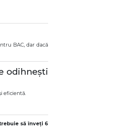
entru BAC, dar dacă
te odihnești
 eficientă.
trebuie să înveți 6