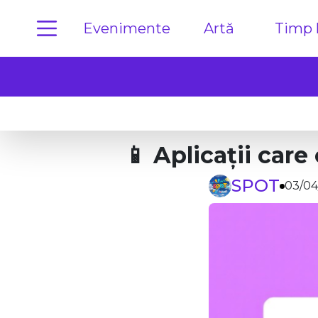
Evenimente
Artă
Timp l
📱 Aplicații care 
SPOT
03/04