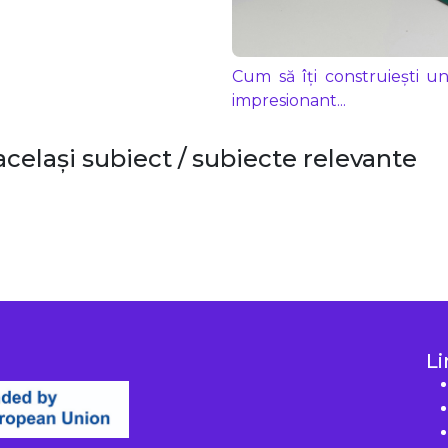
Cum să îți construiești un
impresionant...
același subiect / subiecte relevante
Li