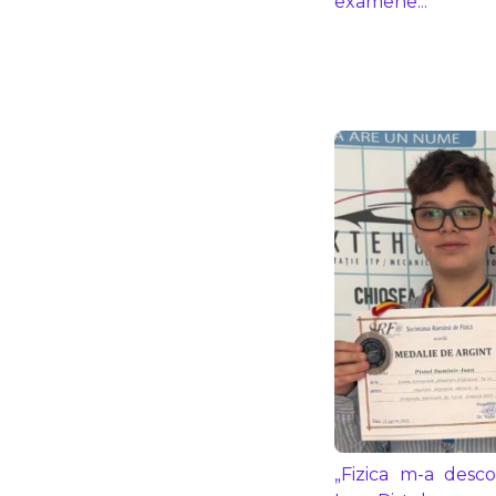
examene...
„Fizica m-a desc