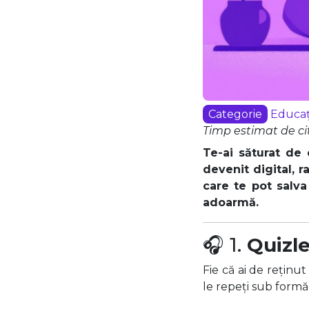
Categorie
Educaț
Timp estimat de cit
Te-ai săturat de 
devenit digital, r
care te pot salva
adoarmă.
🎧 1.
Quizle
Fie că ai de reținut
le repeți sub formă d