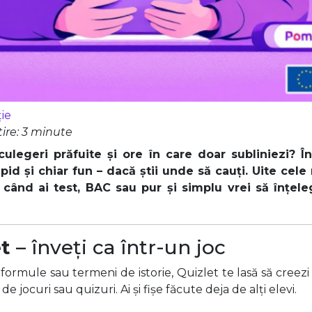
ie
ire: 3 minute
culegeri prăfuite și ore în care doar subliniezi? În
apid și chiar fun – dacă știi unde să cauți. Uite cele
 când ai test, BAC sau pur și simplu vrei să înțele
t
– înveți ca într-un joc
 formule sau termeni de istorie, Quizlet te lasă să creezi f
e jocuri sau quizuri. Ai și fișe făcute deja de alți elevi.