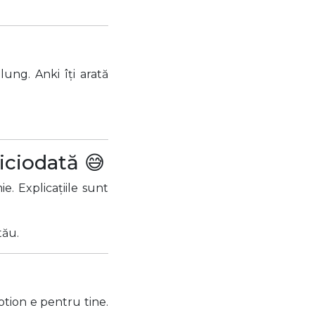
ung. Anki îți arată
iciodată 😅
e. Explicațiile sunt
tău.
otion e pentru tine.