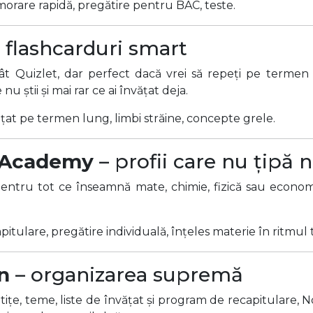
orare rapidă, pregătire pentru BAC, teste.
 flashcarduri smart
ât Quizlet, dar perfect dacă vrei să repeți pe termen l
u știi și mai rar ce ai învățat deja.
ățat pe termen lung, limbi străine, concepte grele.
 Academy
– profii care nu țipă n
pentru tot ce înseamnă mate, chimie, fizică sau economi
pitulare, pregătire individuală, înțeles materie în ritmul 
n
– organizarea supremă
tițe, teme, liste de învățat și program de recapitulare, N