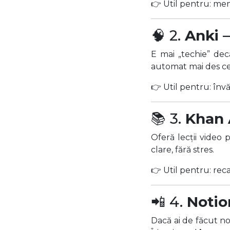
👉 Util pentru: mem
🧠 2.
Anki
–
E mai „techie” dec
automat mai des ce n
👉 Util pentru: înv
📚 3.
Khan
Oferă lecții video 
clare, fără stres.
👉 Util pentru: reca
📲 4.
Notio
Dacă ai de făcut no