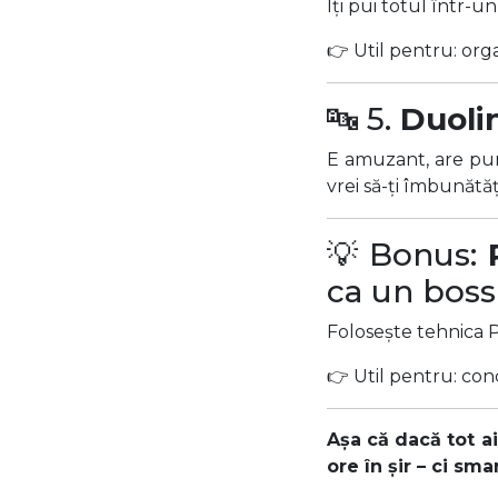
Îți pui totul într-un
👉 Util pentru: orga
🔤 5.
Duoli
E amuzant, are pun
vrei să-ți îmbunătăț
💡 Bonus:
ca un boss
Folosește tehnica P
👉 Util pentru: con
Așa că dacă tot ai
ore în șir – ci sma