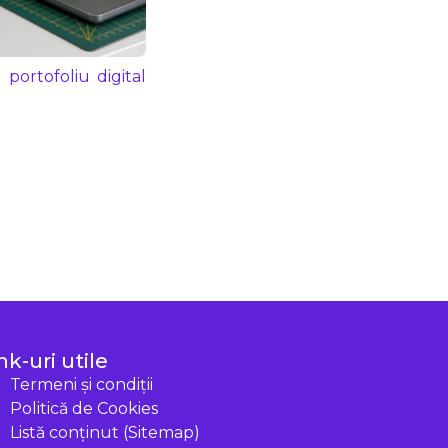
 portofoliu digital
nk-uri utile
Termeni și condiții
Politică de Cookies
Listă conținut (Sitemap)