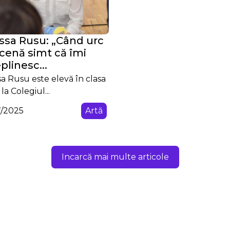
ssa Rusu: „Când urc
cenă simt că îmi
plinesc...
sa Rusu este elevă în clasa
 la Colegiul...
7/2025
Artă
Incarcă mai multe articole