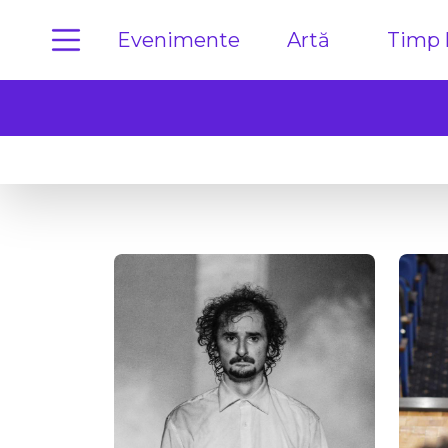
Evenimente
Artă
Timp l