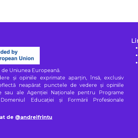
Li
at de Uniunea Europeană.
re și opiniile exprimate aparțin, însă, exclusiv
reflectă neapărat punctele de vedere și opiniile
e sau ale Agenției Naționale pentru Programe
omeniul Educației și Formării Profesionale
tat de
@andreifrintu