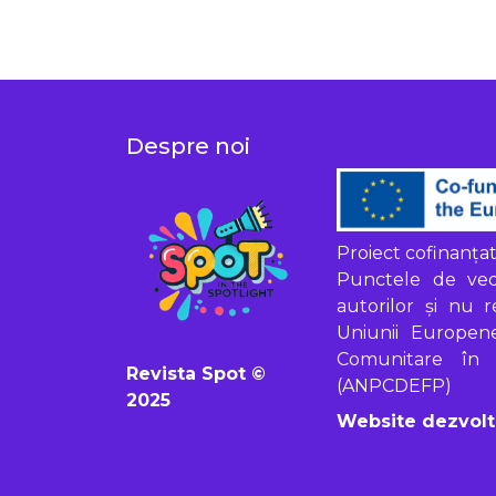
Despre noi
Proiect cofinanț
Punctele de vede
autorilor și nu 
Uniunii Europen
Comunitare în D
Revista Spot ©
(ANPCDEFP)
2025
Website dezvol