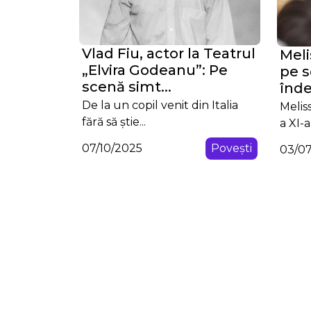
Vlad Fiu, actor la Teatrul
Meli
„Elvira Godeanu”: Pe
pe s
scenă simt...
înde
De la un copil venit din Italia
Melis
fără să știe...
a XI-a
07/10/2025
Povești
03/0