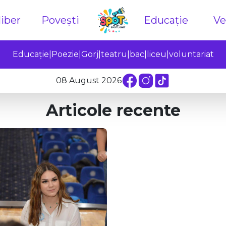
iber
Povești
Educație
Ve
Educație
|
Poezie
|
Gorj
|
teatru
|
bac
|
liceu
|
voluntariat
08 August 2026
Articole recente