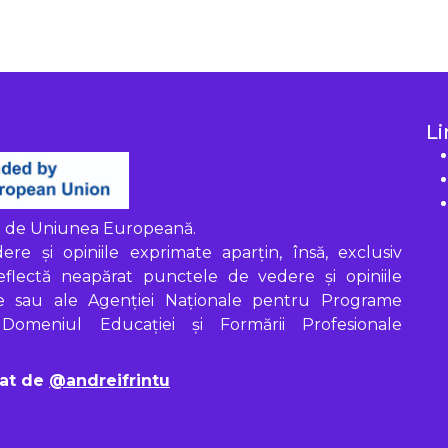
Li
at de Uniunea Europeană.
re și opiniile exprimate aparțin, însă, exclusiv
reflectă neapărat punctele de vedere și opiniile
e sau ale Agenției Naționale pentru Programe
omeniul Educației și Formării Profesionale
tat de
@andreifrintu