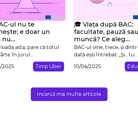
AC-ul nu te
🎓 Viața după BAC:
nește: e doar un
facultate, pauză sa
 nu...
muncă? Ce aleg...
rioada asta, pare că totul
BAC-ul vine, trece, și dintr
ârte în jurul...
dată ești întrebat: „Și... tu...
4/2025
Timp Liber
10/04/2025
Edu
Incarcă mai multe articole