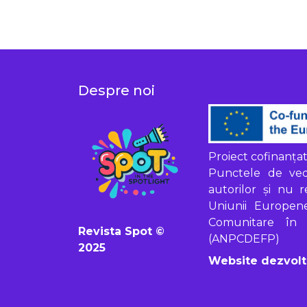
Despre noi
Proiect cofinanț
Punctele de vede
autorilor și nu 
Uniunii Europen
Comunitare în D
Revista Spot ©
(ANPCDEFP)
2025
Website dezvol