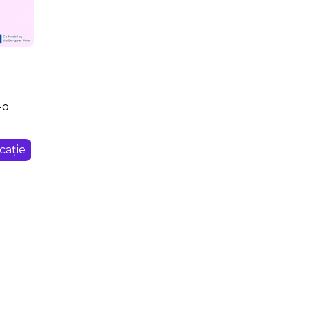
u
-o
cație