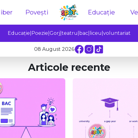
iber
Povești
Educație
Ve
Educație
|
Poezie
|
Gorj
|
teatru
|
bac
|
liceu
|
voluntariat
08 August 2026
Articole recente