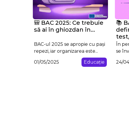
🎒 BAC 2025: Ce trebuie
📚 B
să ai în ghiozdan în...
defi
test,
BAC-ul 2025 se apropie cu pași
În pe
repezi, iar organizarea este...
se înv
01/05/2025
Educație
24/0