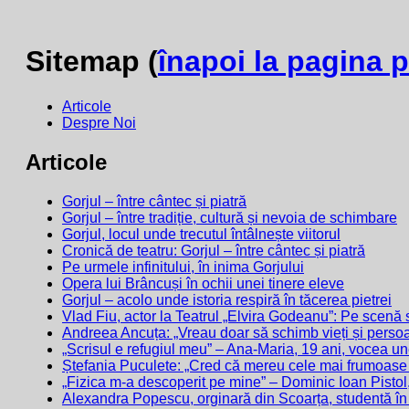
Sitemap (
înapoi la pagina p
Articole
Despre Noi
Articole
Gorjul – între cântec și piatră
Gorjul – între tradiție, cultură și nevoia de schimbare
Gorjul, locul unde trecutul întâlnește viitorul
Cronică de teatru: Gorjul – între cântec și piatră
Pe urmele infinitului, în inima Gorjului
Opera lui Brâncuși în ochii unei tinere eleve
Gorjul – acolo unde istoria respiră în tăcerea pietrei
Vlad Fiu, actor la Teatrul „Elvira Godeanu”: Pe scenă 
Andreea Ancuța: „Vreau doar să schimb vieți și perso
„Scrisul e refugiul meu” – Ana-Maria, 19 ani, vocea un
Ștefania Puculete: „Cred că mereu cele mai frumoase l
„Fizica m-a descoperit pe mine” – Dominic Ioan Pistol, 
Alexandra Popescu, orginară din Scoarța, studentă în 