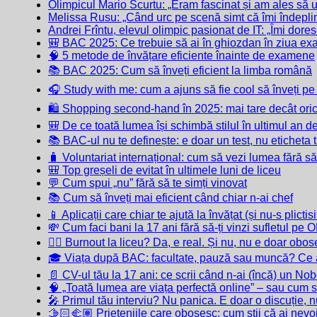
Olimpicul Mario Scurtu: „Eram fascinat și am ales să 
Melissa Rusu: „Când urc pe scenă simt că îmi îndeplin
Andrei Frîntu, elevul olimpic pasionat de IT: „Îmi dore
🎒 BAC 2025: Ce trebuie să ai în ghiozdan în ziua e
🧠 5 metode de învățare eficiente înainte de examene
📚 BAC 2025: Cum să înveți eficient la limba română
🎧 Study with me: cum a ajuns să fie cool să înveți pe
🛍️ Shopping second-hand în 2025: mai tare decât ori
🎒 De ce toată lumea își schimbă stilul în ultimul an d
📚 BAC-ul nu te definește: e doar un test, nu eticheta 
🧳 Voluntariat internațional: cum să vezi lumea fără să
🎒 Top greșeli de evitat în ultimele luni de liceu
💬 Cum spui „nu” fără să te simți vinovat
📚 Cum să înveți mai eficient când chiar n-ai chef
📱 Aplicații care chiar te ajută la învățat (și nu-s plictis
💸 Cum faci bani la 17 ani fără să-ți vinzi sufletul pe 
😵‍💫 Burnout la liceu? Da, e real. Și nu, nu e doar obo
🎓 Viața după BAC: facultate, pauză sau muncă? Ce al
📄 CV-ul tău la 17 ani: ce scrii când n-ai (încă) un Nob
🧠 „Toată lumea are viața perfectă online” – sau cum 
🎤 Primul tău interviu? Nu panica. E doar o discuție, n
🫱🏻‍🫲🏽 Prieteniile care obosesc: cum știi că ai nev