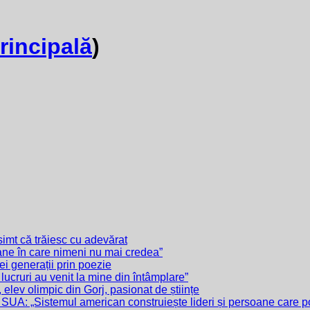
rincipală
)
simt că trăiesc cu adevărat
ane în care nimeni nu mai credea”
ei generații prin poezie
ucruri au venit la mine din întâmplare”
elev olimpic din Gorj, pasionat de științe
SUA: „Sistemul american construiește lideri și persoane care po