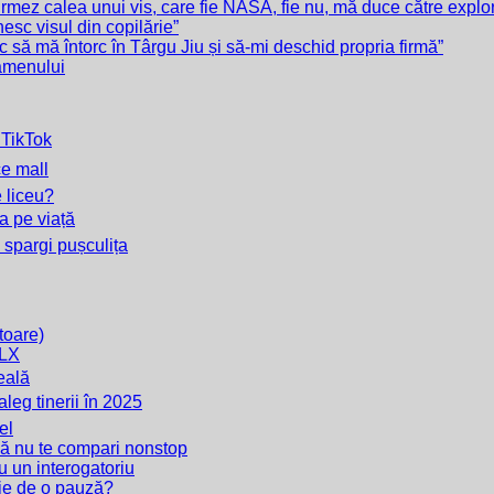
urmez calea unui vis, care fie NASA, fie nu, mă duce către expl
esc visul din copilărie”
sc să mă întorc în Târgu Jiu și să-mi deschid propria firmă”
xamenului
 TikTok
ce mall
e liceu?
ta pe viață
 spargi pușculița
itoare)
OLX
seală
eg tinerii în 2025
el
să nu te compari nonstop
u un interogatoriu
oie de o pauză?