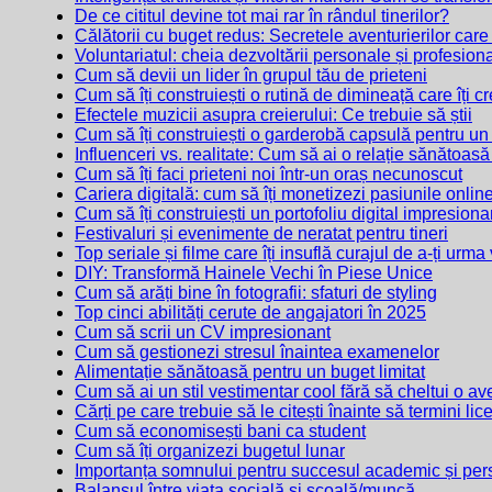
De ce cititul devine tot mai rar în rândul tinerilor?
Călătorii cu buget redus: Secretele aventurierilor car
Voluntariatul: cheia dezvoltării personale și profesion
Cum să devii un lider în grupul tău de prieteni
Cum să îți construiești o rutină de dimineață care îți c
Efectele muzicii asupra creierului: Ce trebuie să știi
Cum să îți construiești o garderobă capsulă pentru un s
Influenceri vs. realitate: Cum să ai o relație sănătoas
Cum să îți faci prieteni noi într-un oraș necunoscut
Cariera digitală: cum să îți monetizezi pasiunile onlin
Cum să îți construiești un portofoliu digital impresiona
Festivaluri și evenimente de neratat pentru tineri
Top seriale și filme care îți insuflă curajul de a-ți urma
DIY: Transformă Hainele Vechi în Piese Unice
Cum să arăți bine în fotografii: sfaturi de styling
Top cinci abilități cerute de angajatori în 2025
Cum să scrii un CV impresionant
Cum să gestionezi stresul înaintea examenelor
Alimentație sănătoasă pentru un buget limitat
Cum să ai un stil vestimentar cool fără să cheltui o av
Cărți pe care trebuie să le citești înainte să termini lic
Cum să economisești bani ca student
Cum să îți organizezi bugetul lunar
Importanța somnului pentru succesul academic și per
Balansul între viața socială și școală/muncă