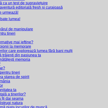
ă ca un test de supraviețuire
 aventură editorială fresh și curajoasă
ce urmează!
 bate lumea!
evărul de manipulare
tru tineri
rnative mai ieftine?
pionii la memorare
rilor care explorează lumea fără bani mulți
 trăiești din pasiunea ta
bunătățești memoria
?
ne?
pentru tineri
a starea de spirit
omânia
or
unitatea ta
lă a tinerilor?
ă îți dai seama
istrugi natura
formă piața locurilor de muncă