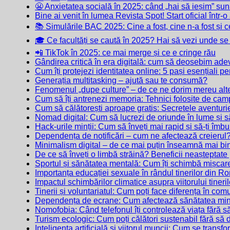
😬 Anxietatea socială în 2025: când „hai să ieșim” sun
Bine ai venit în lumea Revista Spot! Start oficial într-o
📚 Simulările BAC 2025: Cine a fost, cine n-a fost și 
🎓 Ce facultăți se caută în 2025? Hai să vezi unde se
📲 TikTok în 2025: ce mai merge și ce e cringe rău
Gândirea critică în era digitală: cum să deosebim ad
Cum îți protejezi identitatea online: 5 pași esențiali pen
Generația multitasking – ajută sau te consumă?
Fenomenul „dupe culture” – de ce ne dorim mereu alte
Cum să îți antrenezi memoria: Tehnici folosite de cam
Cum să călătorești aproape gratis: Secretele aventurie
Nomad digital: Cum să lucrezi de oriunde în lume și să
Hack-urile minții: Cum să înveți mai rapid și să-ți îm
Dependența de notificări – cum ne afectează creierul
Minimalism digital – de ce mai puțin înseamnă mai bi
De ce să înveți o limbă străină? Beneficii neașteptate 
Sportul și sănătatea mentală: Cum îți schimbă mișcare
Importanța educației sexuale în rândul tinerilor din R
Impactul schimbărilor climatice asupra viitorului tineril
Tinerii și voluntariatul: Cum poți face diferența în com
Dependența de ecrane: Cum afectează sănătatea minta
Nomofobia: Când telefonul îți controlează viața fără s
Turism ecologic: Cum poți călători sustenabil fără să d
Inteligența artificială și viitorul muncii: Cum se trans