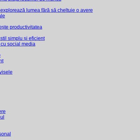
e explorează lumea fără să cheltuie o avere
ale
rește productivitatea
til simplu și eficient
ă cu social media
e
nt
 visele
ere
eul
sonal