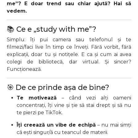
me”? E doar trend sau chiar ajută? Hai să
vedem.
📚 Ce e „study with me”?
Simplu: îți pui camera sau telefonul și te
filmezi/faci live în timp ce înveți. Fără vorbit, fără
explicații, doar tu și notițele. E ca și cum ai avea
colegi de bibliotecă, dar virtual. Și sincer?
Funcționează.
🎯 De ce prinde așa de bine?
Te motivează
– când vezi alți oameni
concentrați, îți vine și ție să stai drept și să nu
te pierzi pe TikTok.
Îți creează un vibe de echipă
– nu mai simți
că ești singur/ă cu teancul de materii.