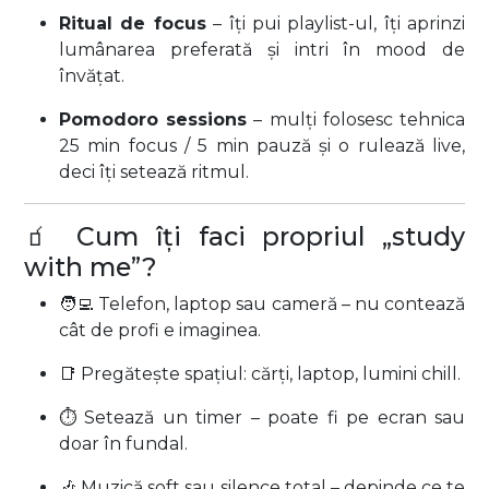
Ritual de focus
– îți pui playlist-ul, îți aprinzi
lumânarea preferată și intri în mood de
învățat.
Pomodoro sessions
– mulți folosesc tehnica
25 min focus / 5 min pauză și o rulează live,
deci îți setează ritmul.
🧃 Cum îți faci propriul „study
with me”?
🧑‍💻 Telefon, laptop sau cameră – nu contează
cât de profi e imaginea.
📑 Pregătește spațiul: cărți, laptop, lumini chill.
⏱️ Setează un timer – poate fi pe ecran sau
doar în fundal.
🎶 Muzică soft sau silence total – depinde ce te